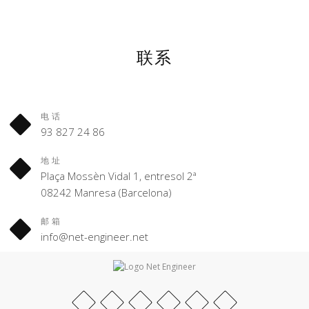
联系
电话
93 827 24 86
地址
Plaça Mossèn Vidal 1, entresol 2ª
08242 Manresa (Barcelona)
邮箱
info@net-engineer.net